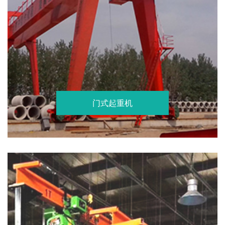
门式起重机